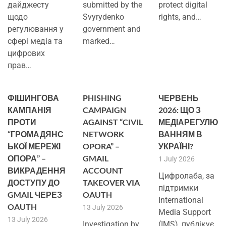
дайджесту
submitted by the
protect digital
щодо
Svyrydenko
rights, and…
регулювання у
government and
сфері медіа та
marked…
цифрових
прав…
ФІШИНГОВА
PHISHING
ЧЕРВЕНЬ
КАМПАНІЯ
CAMPAIGN
2026: ЩО З
ПРОТИ
AGAINST “CIVIL
МЕДІАРЕГУЛЮ
“ГРОМАДЯНС
NETWORK
ВАННЯМ В
ЬКОЇ МЕРЕЖІ
OPORA” –
УКРАЇНІ?
ОПОРА” –
GMAIL
1 July 2026
ВИКРАДЕННЯ
ACCOUNT
Цифролаба, за
ДОСТУПУ ДО
TAKEOVER VIA
підтримки
GMAIL ЧЕРЕЗ
OAUTH
International
OAUTH
13 July 2026
Media Support
13 July 2026
Investigation by
(IMS), публікує