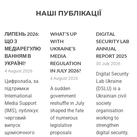
НАШІ ПУБЛІКАЦІЇ
ЛИПЕНЬ 2026:
WHAT’S UP
DIGITAL
ЩО З
WITH
SECURITY LAB
МЕДІАРЕГУЛЮ
UKRAINE’S
ANNUAL
ВАННЯМ В
MEDIA
REPORT 2025
УКРАЇНІ?
REGULATION
30 July 2026
IN JULY 2026?
4 August 2026
Digital Security
4 August 2026
Цифролаба, за
Lab Ukraine
підтримки
A sudden
(DSLU) is a
International
government
Ukrainian civil
Media Support
reshuffle in July
society
(IMS), публікує
shaped the fate
organisation
черговий
of numerous
working to
випуск
legislative
strengthen
щомісячного
proposals
digital security,