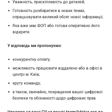
Уважність, прискіпливість до деталей;
Готовність розбиратися в нових темах,
опрацьовувати великий обсяг нової інформації;
Яка вже має ФОП або готова оперативно його
відкрити.
У відповідь ми пропонуємо:
конкурентну оплату;
можливість працювати віддалено або в офісі в
центрі м. Київ;
круту команду;
а також, звичайно, покращення вашої цифрової
безпеки та обізнаності щодо цифрових прав.
Чекаємо на ваші CV на пошті
team@dslua.org
до