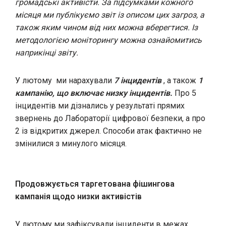
громадські активісти. За підсумками кожного
місяця ми публікуємо звіт із описом цих загроз, а
також яким чином від них можна вберегтися. Із
методологією моніторингу можна ознайомитись
наприкінці звіту.
У лютому ми нарахували
7 інцидентів
, а також
1
кампанію, що включає низку інцидентів.
Про 5
інцидентів ми дізнались у результаті прямих
звернень до Лабораторії цифрової безпеки, а про
2 із відкритих джерел. Способи атак фактично не
змінилися з минулого місяця.
Продовжується таргетована фішингова
кампанія щодо низки активістів
У лютому ми зафіксували інциденти в межах