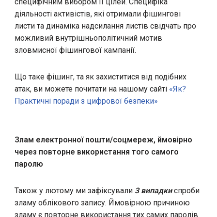
специфічним вибором її цілей.
Специфіка
діяльності активістів, які отримали фішингові
листи та динаміка надсилання листів свідчать про
можливий внутрішньополітичний мотив
зловмисної фішингової кампанії.
Що таке фішинг, та як захиститися від подібних
атак, ви можете почитати на нашому сайті
«
Як?
Практичні поради з цифрової безпеки»
Злам електронної пошти/соцмереж, ймовірно
через повторне використання того самого
паролю
Також у лютому ми зафіксували
3 випадки
спроби
зламу облікового запису. Ймовірною причиною
зламу є повторне використання тих самих паролів