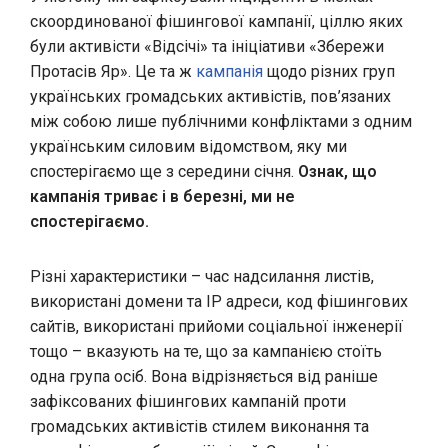
скоординованої фішингової кампанії, ціллю яких
були активісти
«
Відсічі
»
та ініціативи
«
Збережи
Протасів Яр
»
. Це та ж
кампанія
щодо різних груп
українських громадських активістів, пов’язаних
між собою лише публічними конфліктами з одним
українським силовим відомством, яку ми
спостерігаємо ще з середини січня.
Ознак, що
кампанія триває і в березні, ми не
спостерігаємо.
Різні характеристики – час надсилання листів,
використані домени та IP адреси, код фішингових
сайтів, використані прийоми соціальної інженерії
тощо – вказують на те, що за кампанією стоїть
одна група осіб. Вона відрізняється від раніше
зафіксованих фішингових кампаній проти
громадських активістів стилем виконання та