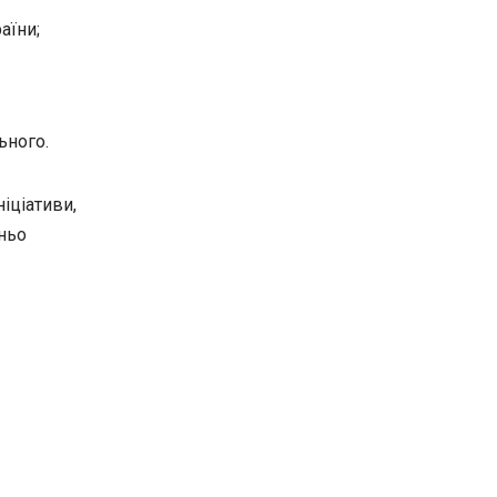
аїни;
ьного.
іціативи,
ньо