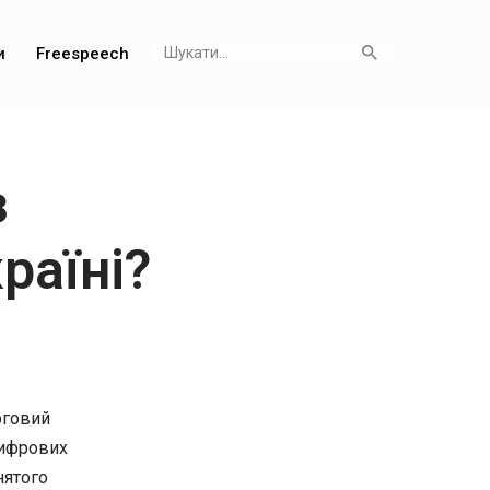
и
Freespeech
з
раїні?
ерговий
цифрових
нятого