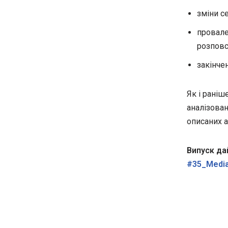
зміни с
провал
розпов
закінче
Як і раніш
аналізован
описаних а
Випуск да
#35_Media