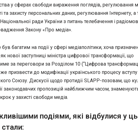
ства у сферах свободи вираження поглядів, регулювання м
і та захисту персональних даних, регулювання Інтернету, а
 Національної ради України з питань телебачення і радіомо
овадження Закону «Про медіа».
 був багатим на події у сфері медіаполітики, хоча призначе
як нової заступниці міністра цифрової трансформації, що
тиме за переговори за Розділом 10 (“Цифрова трансформаці
оже призвести до модифікації українського процесу вступу
кого Союзу. Дискусії щодо протидії SLAPP-позовам, що к
ції законодавчих пропозицій найближчим часом, знаменуют
рок у захисті свободи медіа.
ливішими подіями, які відбулися у ц
 стали: