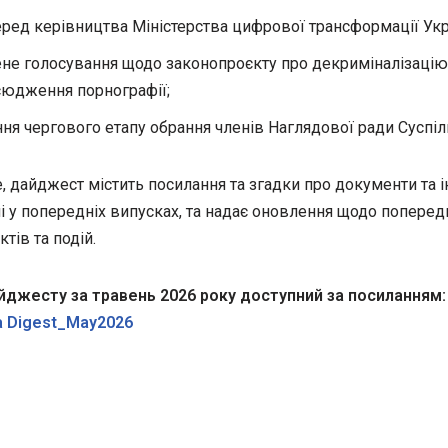
еред керівництва Міністерства цифрової трансформації Укр
ене голосування щодо
законопроєкту про декриміналізацію
сюдження порнографії
;
ння чергового етапу обрання членів Наглядової ради Суспіл
е, дайджест містить посилання та згадки про документи та ін
і у попередніх випусках, та надає оновлення щодо поперед
ктів та подій.
йджесту за травень 2026 року доступний за посиланням:
 Digest_May2026