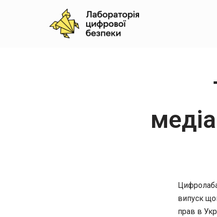
Skip
to
content
медіа
Цифролаба,
випуск що
прав в Укр