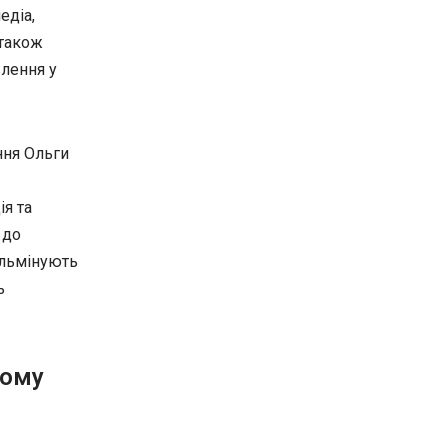
едіа,
 також
влення у
ння Ольги
я та
 до
ульмінують
ь
ьому