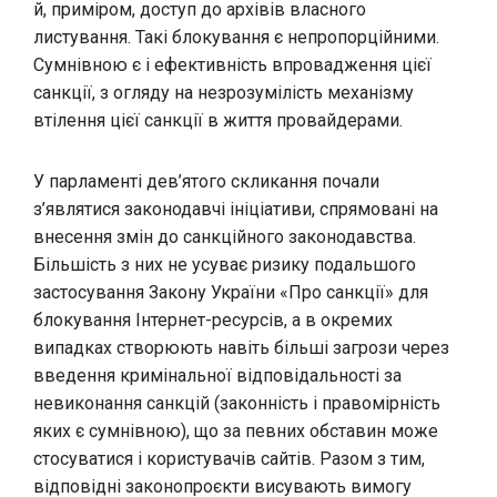
й, приміром, доступ до архівів власного
листування. Такі блокування є непропорційними.
Сумнівною є і ефективність впровадження цієї
санкції, з огляду на незрозумілість механізму
втілення цієї санкції в життя провайдерами.
У парламенті дев’ятого скликання почали
з’являтися законодавчі ініціативи, спрямовані на
внесення змін до санкційного законодавства.
Більшість з них не усуває ризику подальшого
застосування Закону України «Про санкції» для
блокування Інтернет-ресурсів, а в окремих
випадках створюють навіть більші загрози через
введення кримінальної відповідальності за
невиконання санкцій (законність і правомірність
яких є сумнівною), що за певних обставин може
стосуватися і користувачів сайтів. Разом з тим,
відповідні законопроєкти висувають вимогу