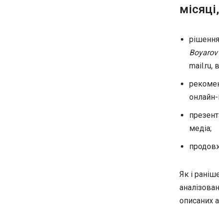
місяці,
рішення
Boyarov 
mail.ru,
рекомен
онлайн-
презент
медіа;
продовж
Як і раніш
аналізован
описаних а