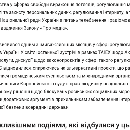
ства у сферах свободи вираження поглядів, регулювання м
і та захисту персональних даних, регулювання Інтернету, а
 Національної ради України з питань телебачення і радіомо
овадження Закону «Про медіа».
виявився одним з найважливіших місяців у сфері регулюв
 Україні. У світлі останньої зустрічі в рамках TAIEX щодо А
слуги, дискусії щодо законопроєктів у сфері такого регул
С відновилися, спираючись на альтернативні проєкти, що р
лися громадянським суспільством та міжнародними органі
 висновки Європейського суду з прав людини у нещодавно
аному рішенні щодо блокувань російських соціальних мере
ли додаткових аргументів прихильникам забезпечення інтер
ної безпеки всередині держави.
ливішими подіями, які відбулися у ц