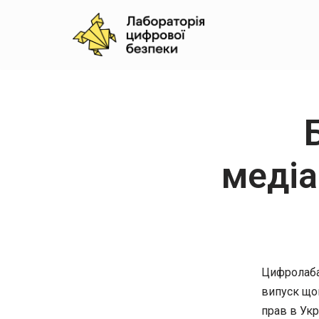
Skip
to
content
медіа
Цифролаба,
випуск що
прав в Укр