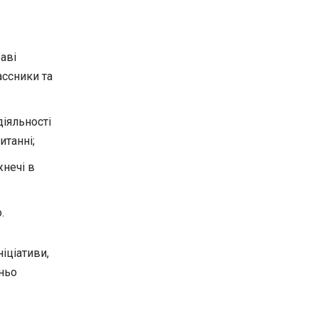
аві
ассники та
іяльності
танні;
нечі в
.
іціативи,
ньо