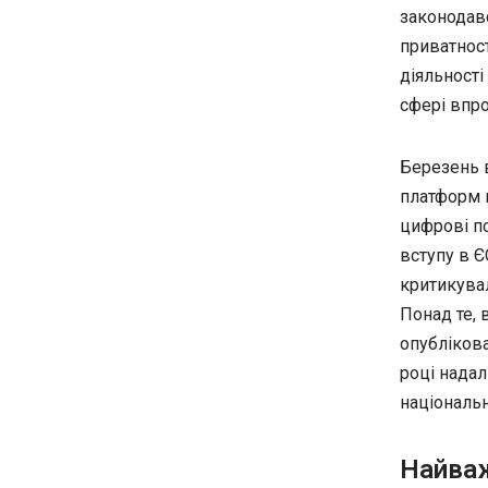
законодав
приватност
діяльності
сфері впр
Березень 
платформ в
цифрові по
вступу в Є
критикува
Понад те,
опубліков
році нада
національ
Найваж