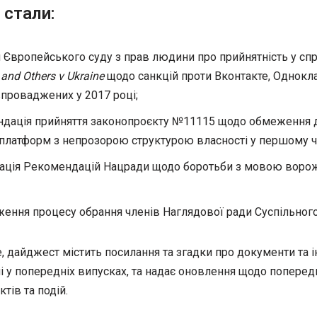
 стали:
 Європейського суду з прав людини про прийнятність у спр
and Others v Ukraine
щодо санкцій проти Вконтакте, Однокл
 впроваджених у 2017 році;
дація прийняття законопроєкту №11115 щодо обмеження д
платформ з непрозорою структурою власності у першому чи
ація Рекомендацій Нацради щодо боротьби з мовою ворож
ення процесу обрання членів Наглядової ради Суспільного
е, дайджест містить посилання та згадки про документи та ін
і у попередніх випусках, та надає оновлення щодо поперед
ктів та подій.